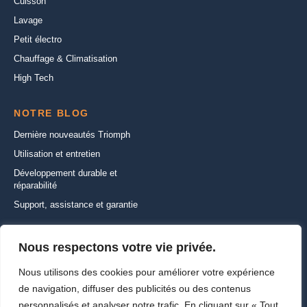
Cuisson
Lavage
Petit électro
Chauffage & Climatisation
High Tech
NOTRE BLOG
Dernière nouveautés Triomph
Utilisation et entretien
Développement durable et
réparabilité
Support, assistance et garantie
CONTACTEZ-NOUS
Nous respectons votre vie privée.
22 Rue de la Ferme Saint-Ladre,
Nous utilisons des cookies pour améliorer votre expérience
95470 SAINT WITZ
de navigation, diffuser des publicités ou des contenus
+33 (1) 30 35 01 01
personnalisés et analyser notre trafic. En cliquant sur « Tout