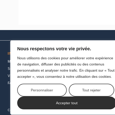
Nous respectons votre vie privée.
INFORMATIONS
NOS PRODUITS
Nous utilisons des cookies pour améliorer votre expérience
Mentions Légales
Froid
de navigation, diffuser des publicités ou des contenus
Service et support
Cuisson
personnalisés et analyser notre trafic. En cliquant sur « Tout
Vie privée et cookies
Lavage
accepter », vous consentez à notre utilisation des cookies.
FAQ
Petit électro
Personnaliser
Tout rejeter
Chauffage & Climatisatio
High Tech
Accepter tout
Copyright ©2026
Vie privée et cookies
Contactez-nous