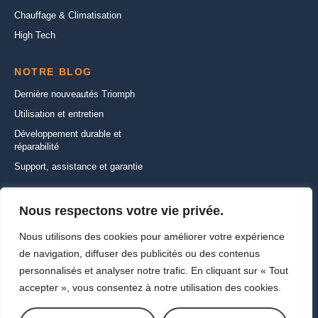
Chauffage & Climatisation
High Tech
NOTRE BLOG
Dernière nouveautés Triomph
Utilisation et entretien
Développement durable et
réparabilité
Support, assistance et garantie
CONTACTEZ-NOUS
Nous respectons votre vie privée.
22 Rue de la Ferme Saint-Ladre,
Nous utilisons des cookies pour améliorer votre expérience
95470 SAINT WITZ
de navigation, diffuser des publicités ou des contenus
+33 (1) 30 35 01 01
personnalisés et analyser notre trafic. En cliquant sur « Tout
info@triomph-europe.com
accepter », vous consentez à notre utilisation des cookies.
Ecrivez-nous