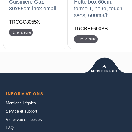
Cuisinière Gaz
Hotte box 60cm,
80x55cm inox email
forme T, noire, touch
sens, 600m3/h
TRCGC8055X
TRCBH6600BB
Lire la suite
Lire la suite
RETOUR EN HAUT
INFORMATIONS
Mentions Légales
Service et support
Vie privée et cookies
FAQ