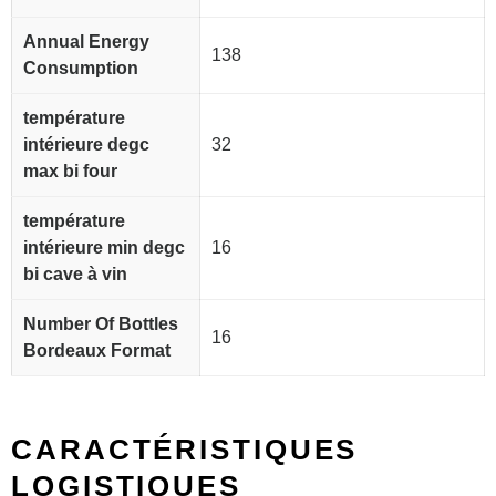
Annual Energy
138
Consumption
température
intérieure degc
32
max bi four
température
intérieure min degc
16
bi cave à vin
Number Of Bottles
16
Bordeaux Format
CARACTÉRISTIQUES
LOGISTIQUES