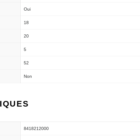
Oui
18
20
5
52
Non
IQUES
8418212000