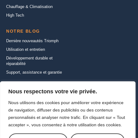
Chauffage & Climatisation
High Tech
NOTRE BLOG
Dernière nouveautés Triomph
Utilisation et entretien
Développement durable et
réparabilité
Support, assistance et garantie
CONTACTEZ-NOUS
Nous respectons votre vie privée.
22 Rue de la Ferme Saint-Ladre,
Nous utilisons des cookies pour améliorer votre expérience
95470 SAINT WITZ
de navigation, diffuser des publicités ou des contenus
+33 (1) 30 35 01 01
personnalisés et analyser notre trafic. En cliquant sur « Tout
info@triomph-europe.com
accepter », vous consentez à notre utilisation des cookies.
Ecrivez-nous