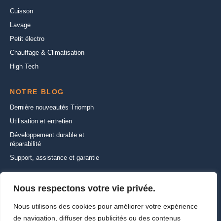
Cuisson
Lavage
Petit électro
Chauffage & Climatisation
High Tech
NOTRE BLOG
Dernière nouveautés Triomph
Utilisation et entretien
Développement durable et
réparabilité
Support, assistance et garantie
CONTACTEZ-NOUS
Nous respectons votre vie privée.
22 Rue de la Ferme Saint-Ladre,
Nous utilisons des cookies pour améliorer votre expérience
95470 SAINT WITZ
de navigation, diffuser des publicités ou des contenus