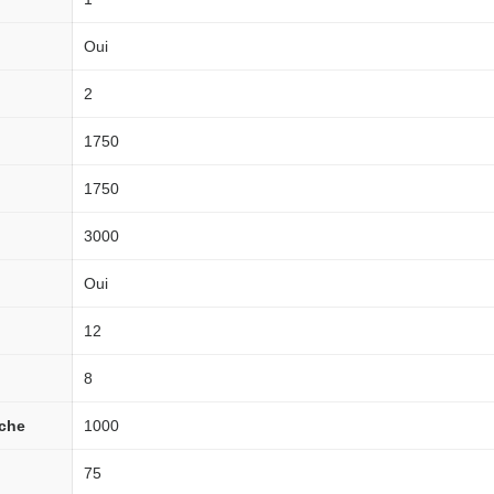
Oui
2
1750
1750
3000
Oui
12
8
uche
1000
75