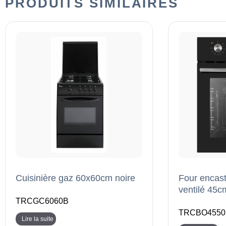
PRODUITS SIMILAIRES
Cuisinière gaz 60x60cm noire
Four encast
ventilé 45
TRCGC6060B
TRCBO4550
Lire la suite