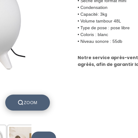
• Sèche linge format mini
• Condensation
• Capacité: 3kg
• Volume tambour 48L
• Type de pose : pose libre
• Coloris : blanc
• Niveau sonore : 55db
Notre service après-vent
agréés, afin de garantir l
ZOOM