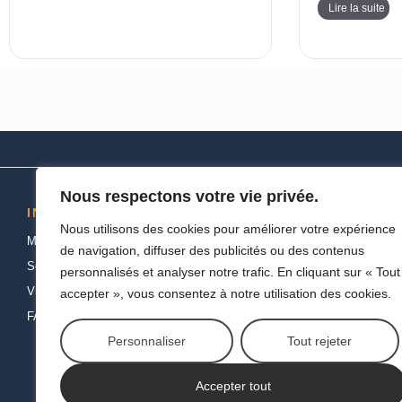
Lire la suite
Nous respectons votre vie privée.
INFORMATIONS
NOS PRODUITS
Nous utilisons des cookies pour améliorer votre expérience
Mentions Légales
Froid
de navigation, diffuser des publicités ou des contenus
Service et support
Cuisson
personnalisés et analyser notre trafic. En cliquant sur « Tout
Vie privée et cookies
Lavage
accepter », vous consentez à notre utilisation des cookies.
FAQ
Petit électro
Personnaliser
Tout rejeter
Chauffage & Climatisatio
High Tech
Accepter tout