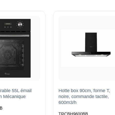
rable 55L émail
Hotte box 90cm, forme T,
cm Mécanique
noire, commande tactile,
600m3/h
B
TRCBH9600BB