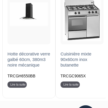
Hotte décorative verre
Cuisinière mixte
galbé 60cm, 380m3
90x60cm inox
noire mécanique
butanette
TRCGH6550BB
TRCGC9065X
Lire la suite
Lire la suite