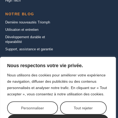
High Tech
NOTRE BLOG
Dernière nouveautés Triomph
Utilisation et entretien
Développement durable et
réparabilité
Support, assistance et garantie
CONTACTEZ-NOUS
Nous respectons votre vie privée.
22 Rue de la Ferme Saint-Ladre,
Nous utilisons des cookies pour améliorer votre expérience
95470 SAINT WITZ
de navigation, diffuser des publicités ou des contenus
+33 (1) 30 35 01 01
personnalisés et analyser notre trafic. En cliquant sur « Tout
info@triomph-europe.com
accepter », vous consentez à notre utilisation des cookies.
Ecrivez-nous
Personnaliser
Tout rejeter
Copyright ©2026
Vie privée et cookies
Contactez-nous