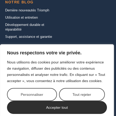
NOTRE BLOG
Dernière nouveautés Triomph
Utilisation et entretien
Développement durable et
réparabilité
Support, assistance et garantie
CONTACTEZ-NOUS
Nous respectons votre vie privée.
22 Rue de la Ferme Saint-Ladre,
Nous utilisons des cookies pour améliorer votre expérience
95470 SAINT WITZ
de navigation, diffuser des publicités ou des contenus
+33 (1) 30 35 01 01
personnalisés et analyser notre trafic. En cliquant sur « Tout
info@triomph-europe.com
accepter », vous consentez à notre utilisation des cookies.
Ecrivez-nous
Personnaliser
Tout rejeter
Copyright ©2026
Vie privée et cookies
Contactez-nous
Accepter tout