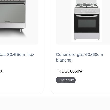
 Gaz 80x55cm inox
Cuisinière gaz 60x60cm
blanche
X
TRCGC6060W
Lire la suite