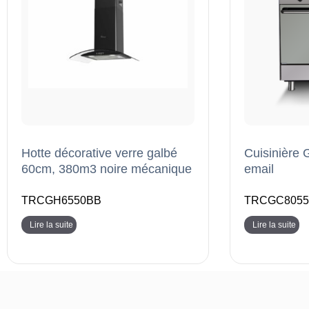
Hotte décorative verre galbé
Cuisinière
60cm, 380m3 noire mécanique
email
TRCGH6550BB
TRCGC8055
Lire la suite
Lire la suite