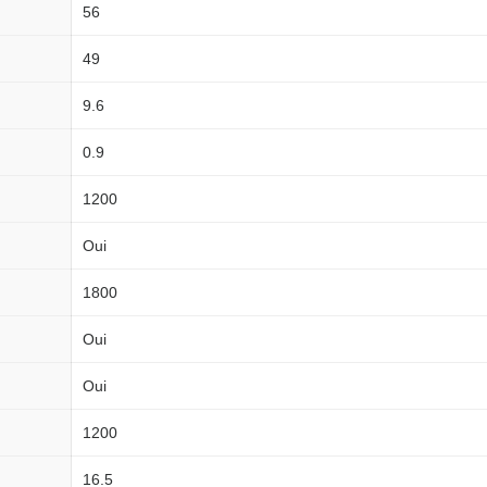
56
49
9.6
0.9
1200
Oui
1800
Oui
Oui
1200
16.5