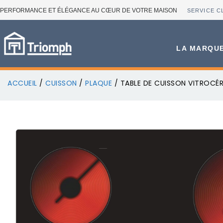
PERFORMANCE ET ÉLÉGANCE AU CŒUR DE VOTRE MAISON
SERVICE C
LA MARQU
ACCUEIL
/
CUISSON
/
PLAQUE
/ TABLE DE CUISSON VITROCÉ