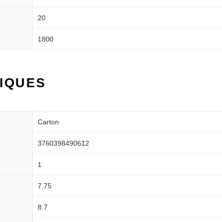
20
1800
IQUES
Carton
3760398490612
1
7.75
8.7