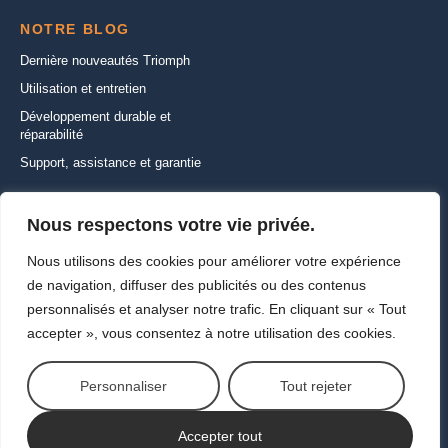
NOTRE BLOG
Dernière nouveautés Triomph
Utilisation et entretien
Développement durable et
réparabilité
Support, assistance et garantie
CONTACTEZ-NOUS
Nous respectons votre vie privée.
22 Rue de la Ferme Saint-Ladre,
Nous utilisons des cookies pour améliorer votre expérience
95470 SAINT WITZ
de navigation, diffuser des publicités ou des contenus
+33 (1) 30 35 01 01
personnalisés et analyser notre trafic. En cliquant sur « Tout
info@triomph-europe.com
accepter », vous consentez à notre utilisation des cookies.
Ecrivez-nous
Personnaliser
Tout rejeter
Copyright ©2026
Vie privée et cookies
Contactez-nous
Accepter tout