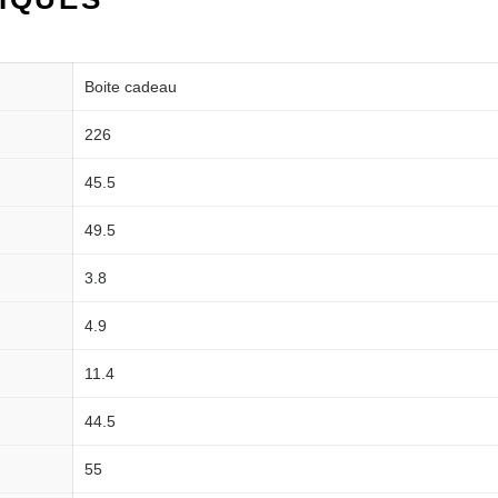
Boite cadeau
226
45.5
49.5
3.8
4.9
11.4
44.5
55