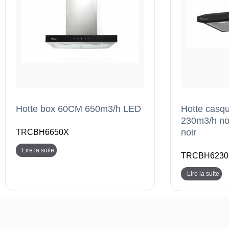
Hotte box 60CM 650m3/h LED
Hotte casqu
230m3/h noi
noir
TRCBH6650X
Lire la suite
TRCBH6230
Lire la suite