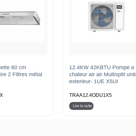
ette 60 cm
12.4KW 42KBTU Pompe a
re 2 Filtres métal
chaleur air air Multisplit uni
exterieur- 1UE X5UI
X
TRAA12.4ODU1X5
Lire la suite