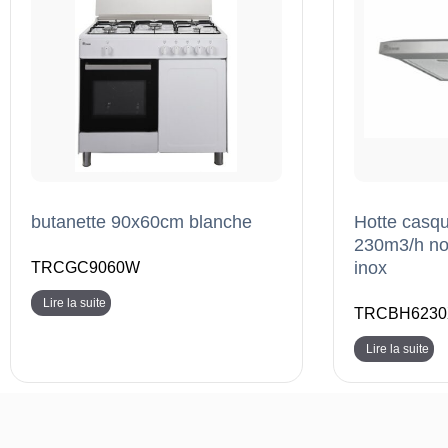
butanette 90x60cm blanche
Hotte casqu
230m3/h noi
inox
TRCGC9060W
Lire la suite
TRCBH6230
Lire la suite