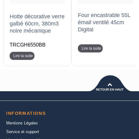
Four encastrable 55L
Hotte décorative verre
émail ventilé 45cm
galbé 60cm, 380m3
Digital
noire mécanique
TRCGH6550BB
Lire la suite
Lire la suite
RETOUR EN HAUT
INFORMATIONS
Mentions Légales
Service et support