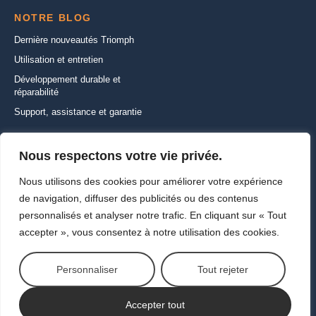
NOTRE BLOG
Dernière nouveautés Triomph
Utilisation et entretien
Développement durable et
réparabilité
Support, assistance et garantie
CONTACTEZ-NOUS
Nous respectons votre vie privée.
22 Rue de la Ferme Saint-Ladre,
Nous utilisons des cookies pour améliorer votre expérience
95470 SAINT WITZ
de navigation, diffuser des publicités ou des contenus
+33 (1) 30 35 01 01
personnalisés et analyser notre trafic. En cliquant sur « Tout
info@triomph-europe.com
accepter », vous consentez à notre utilisation des cookies.
Ecrivez-nous
Personnaliser
Tout rejeter
Copyright ©2026
Vie privée et cookies
Contactez-nous
Accepter tout