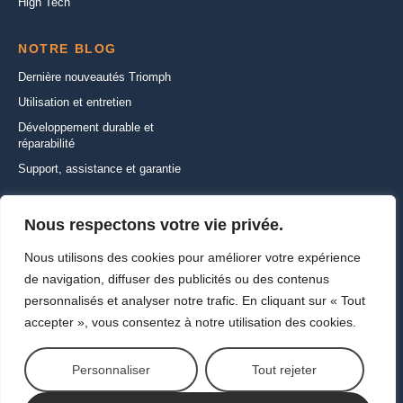
High Tech
NOTRE BLOG
Dernière nouveautés Triomph
Utilisation et entretien
Développement durable et
réparabilité
Support, assistance et garantie
CONTACTEZ-NOUS
Nous respectons votre vie privée.
22 Rue de la Ferme Saint-Ladre,
Nous utilisons des cookies pour améliorer votre expérience
95470 SAINT WITZ
de navigation, diffuser des publicités ou des contenus
+33 (1) 30 35 01 01
personnalisés et analyser notre trafic. En cliquant sur « Tout
info@triomph-europe.com
accepter », vous consentez à notre utilisation des cookies.
Ecrivez-nous
Personnaliser
Tout rejeter